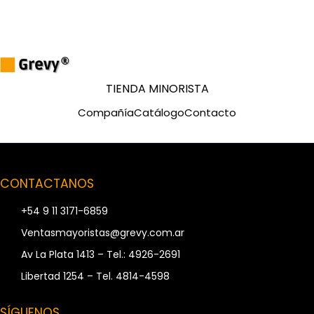
t
s
s
e
a
r
c
h
TIENDA MINORISTA
Compañía
Catálogo
Contacto
CONTACTANOS
+54 9 11 3171-6859
Ventasmayoristas@grevy.com.ar
Av La Plata 1413 – Tel.: 4926-2691
Libertad 1254 – Tel. 4814-4598
SÍGUENOS