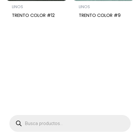
LINOS
LINOS
TRENTO COLOR #12
TRENTO COLOR #9
P
r
o
d
u
c