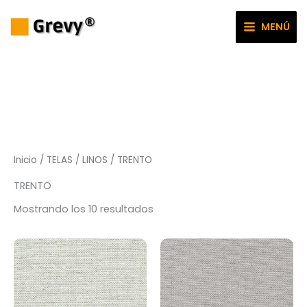
Ir
al
MENÚ
contenido
Inicio
/
TELAS
/
LINOS
/ TRENTO
TRENTO
Mostrando los 10 resultados