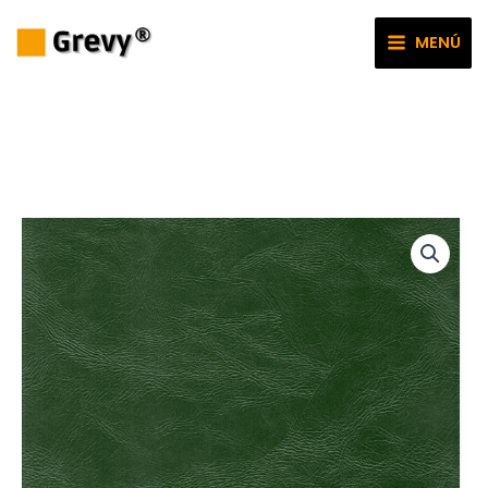
Ir
al
MENÚ
contenido