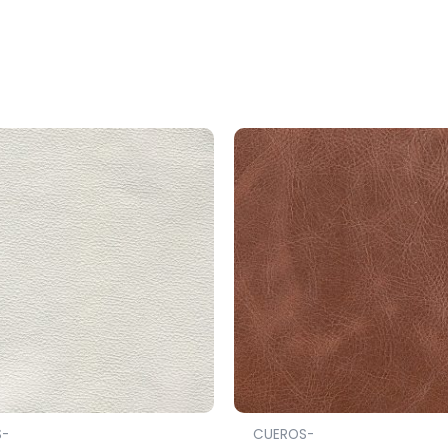
S-
CUEROS-