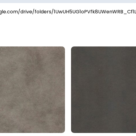
oogle.com/drive/folders/1UwUH5UG1oPVfk8UWenWRB_Cf1