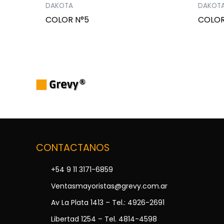
DAKOTA
DAKOT
COLOR N°5
COLOR
CONTACTANOS
+54 9 11 3171-6859
Ventasmayoristas@grevy.com.ar
Av La Plata 1413 – Tel.: 4926-2691
Libertad 1254 – Tel. 4814-4598