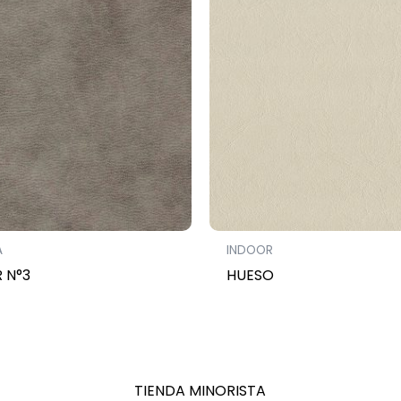
A
INDOOR
 N°3
HUESO
TIENDA MINORISTA